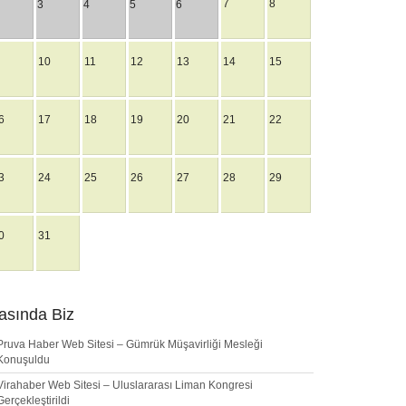
7
8
3
4
5
6
10
11
12
13
14
15
6
17
18
19
20
21
22
3
24
25
26
27
28
29
0
31
asında Biz
Pruva Haber Web Sitesi – Gümrük Müşavirliği Mesleği
Konuşuldu
Virahaber Web Sitesi – Uluslararası Liman Kongresi
Gerçekleştirildi