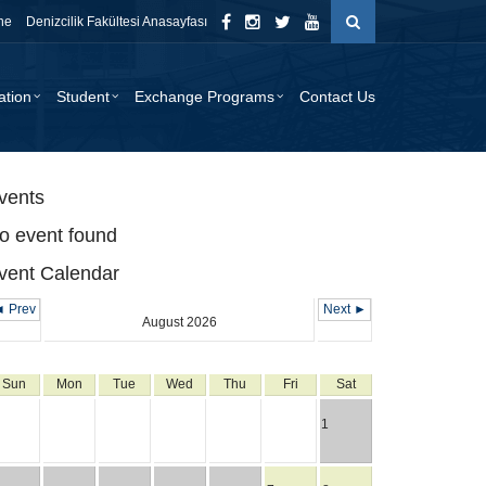
ne
Denizcilik Fakültesi Anasayfası
ation
Student
Exchange Programs
Contact Us
vents
o event found
vent Calendar
 Prev
Next ►
August 2026
Sun
Mon
Tue
Wed
Thu
Fri
Sat
1