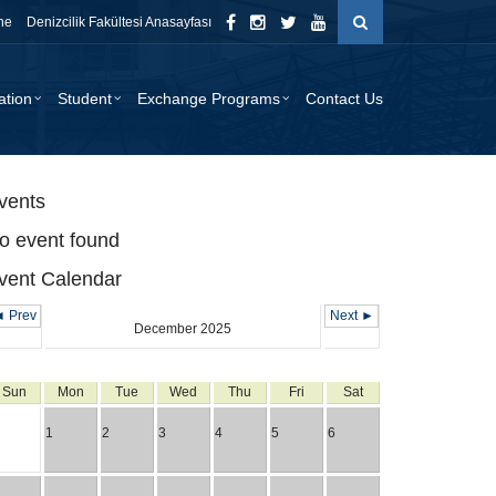
ne
Denizcilik Fakültesi Anasayfası
ation
Student
Exchange Programs
Contact Us
vents
o event found
vent Calendar
 Prev
Next ►
December 2025
Sun
Mon
Tue
Wed
Thu
Fri
Sat
1
2
3
4
5
6