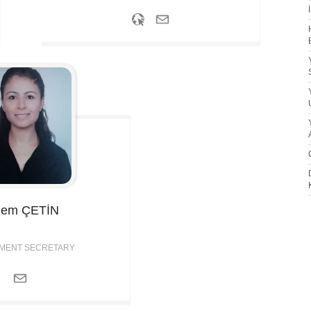
lem
ÇETİN
MENT SECRETARY