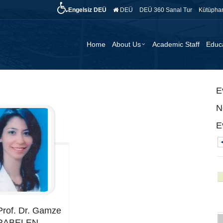
Engelsiz DEÜ
DEÜ
DEÜ 360 Sanal Tur
Kütüpha
Home
About Us
Academic Staff
Educ
E
N
E
◄
Prof. Dr. Gamze
RABELEN