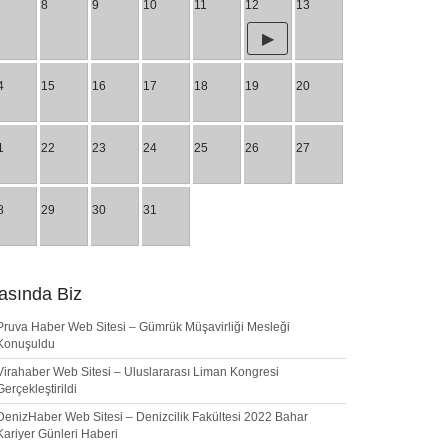
8
9
10
11
12
13
4
15
16
17
18
19
20
1
22
23
24
25
26
27
8
29
30
31
asında Biz
Pruva Haber Web Sitesi – Gümrük Müşavirliği Mesleği
Konuşuldu
Virahaber Web Sitesi – Uluslararası Liman Kongresi
Gerçekleştirildi
DenizHaber Web Sitesi – Denizcilik Fakültesi 2022 Bahar
Kariyer Günleri Haberi