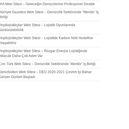
İHA Web Sitesi – Geleceğin Denizcilerine Profesyonel Destek
Hürriyet Gazetesi Web Sitesi – Denizcilik Sektöründe ”Mentör’ İş
Birliği
Yeşillojistikçiler Web Sitesi – Lojistik Oyunlarında
Sürdürülebilirlik
Yeşillojistikçiler Web Sitesi – Lojistikte Karbon Nötr Hedefine
Ulaşabiliriz
Yeşillojistikçiler Web Sitesi – Rüzgar Enerjisi Lojistiğinde
Atılacak Daha Çok Adım Var
Cnn Türk Web Sitesi – Denizcilik Sektöründe ‘Mentör’ İş Birliği
Denizbülten Web Sitesi – DEÜ 2020-2021 Çevrim İçi Bahar
Kariyer Günleri Başladı